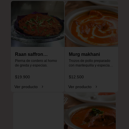
Raan saffron
Murg makhani
special
Pierna de cordero al horno 
Trozos de pollo preparado 
de greda y especias.
con mantequilla y especias, 
especial para niños, no es 
picante.
$19.900
$12.500
Ver producto
Ver producto