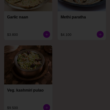
Garlic naan
Methi paratha
$3.800
$4.100
Veg. kashmiri pulao
$9.500