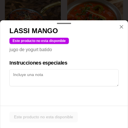
LASSI MANGO
Este producto no esta disponible
Achari chicken
Adraki chicken
jugo de yogurt batido
Instrucciones especiales
$12.500
$12.500
Este producto no esta disponible