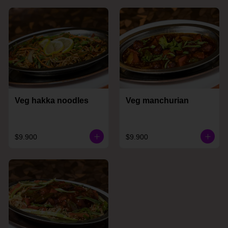
Veg hakka noodles
Veg manchurian
$9.900
$9.900