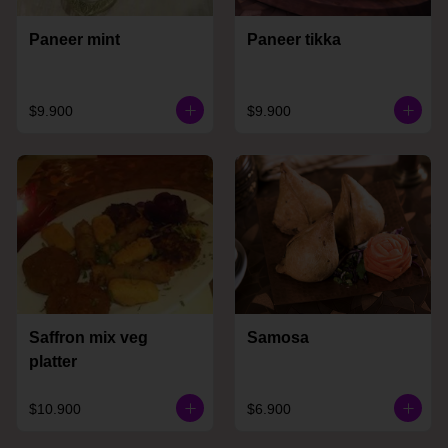
Paneer mint
Paneer tikka
$9.900
$9.900
Saffron mix veg
Samosa
platter
$10.900
$6.900