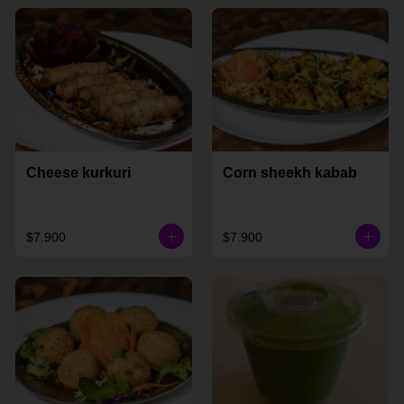
Cheese kurkuri
Corn sheekh kabab
$7.900
$7.900