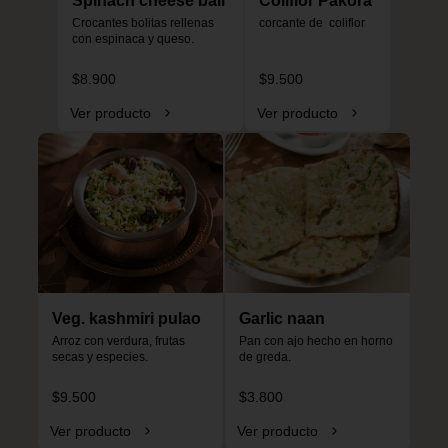
Spinach cheese ball
Coliflor Pakora
Crocantes bolitas rellenas 
corcante de  coliflor
con espinaca y queso.
$8.900
$9.500
Ver producto
Ver producto
Veg. kashmiri pulao
Garlic naan
Arroz con verdura, frutas 
Pan con ajo hecho en horno 
secas y especies.
de greda.
$9.500
$3.800
Ver producto
Ver producto