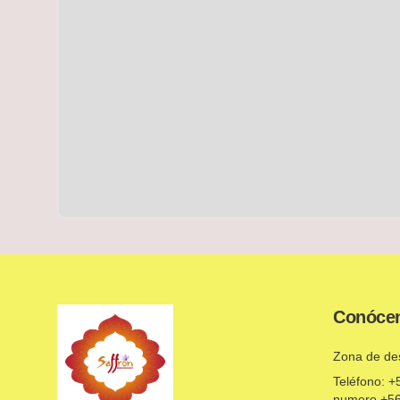
Conóce
Zona de de
Teléfono: 
numero +5