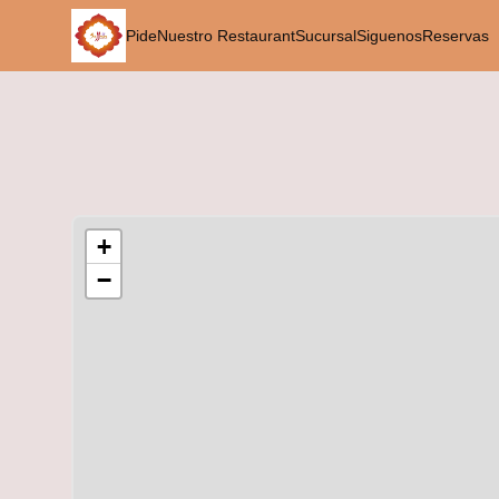
Pide
Nuestro Restaurant
Sucursal
Siguenos
Reservas
+
−