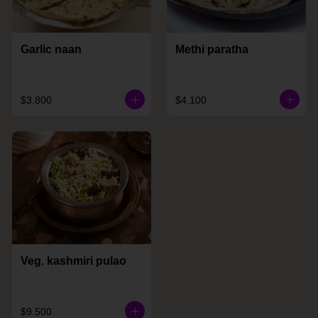
Garlic naan
Methi paratha
$3.800
$4.100
Veg. kashmiri pulao
$9.500