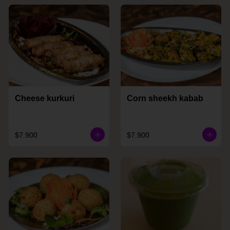
Cheese kurkuri
Corn sheekh kabab
$7.900
$7.900