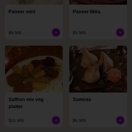
Paneer mint
Paneer tikka
$9.900
$9.900
Saffron mix veg
Samosa
platter
$10.900
$6.900