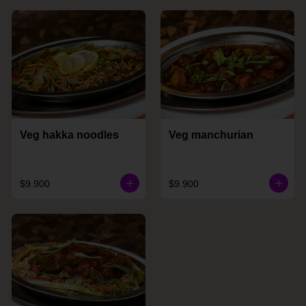
Veg hakka noodles
Veg manchurian
$9.900
$9.900