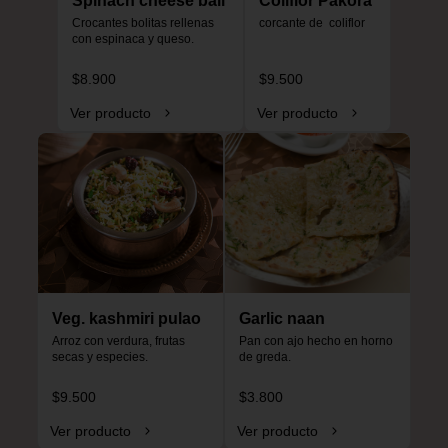
Spinach cheese ball
Coliflor Pakora
Crocantes bolitas rellenas 
corcante de  coliflor
con espinaca y queso.
$8.900
$9.500
Ver producto
Ver producto
Veg. kashmiri pulao
Garlic naan
Arroz con verdura, frutas 
Pan con ajo hecho en horno 
secas y especies.
de greda.
$9.500
$3.800
Ver producto
Ver producto