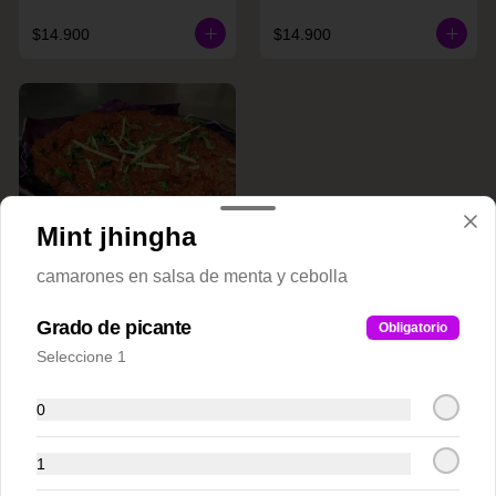
$14.900
$14.900
Mint jhingha
camarones en salsa de menta y cebolla
Raan E. Shaan
Grado de picante
Obligatorio
Seleccione 1
$20.900
0
Plato Fondos Pollos(Chicken)
1