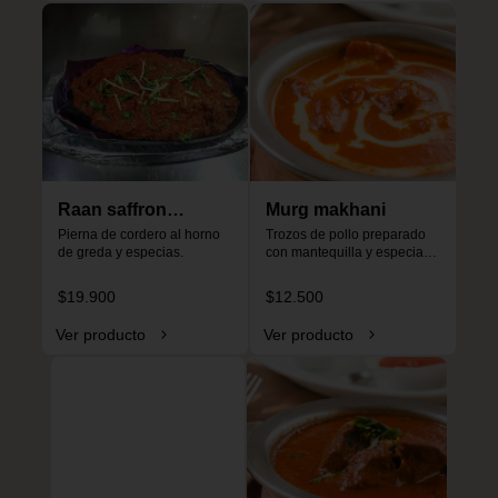
Raan saffron
Murg makhani
special
Pierna de cordero al horno 
Trozos de pollo preparado 
de greda y especias.
con mantequilla y especias, 
especial para niños, no es 
picante.
$19.900
$12.500
Ver producto
Ver producto