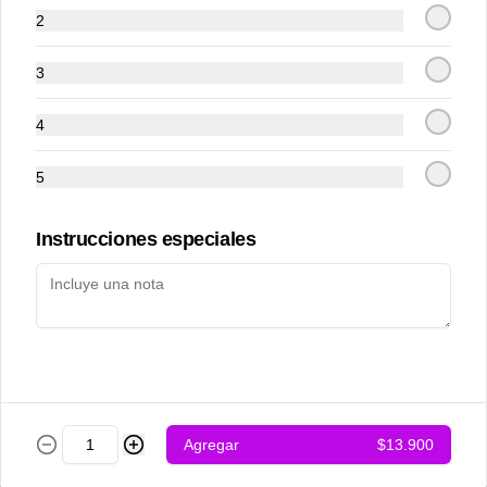
2
3
4
5
Achari chicken
Adraki chicken
Instrucciones especiales
$12.500
$12.500
Agregar
$13.900