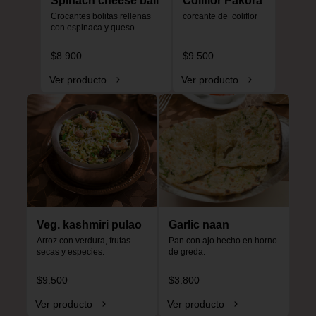
Spinach cheese ball
Coliflor Pakora
Crocantes bolitas rellenas 
corcante de  coliflor
con espinaca y queso.
$8.900
$9.500
Ver producto
Ver producto
Veg. kashmiri pulao
Garlic naan
Arroz con verdura, frutas 
Pan con ajo hecho en horno 
secas y especies.
de greda.
$9.500
$3.800
Ver producto
Ver producto