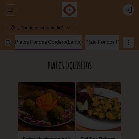
Abrir menu de navegación
Login
¿Dónde quieres pedir?
china
Platos Fondos Cordero(Lamb)
Plato Fondos Pollos(Ch
PLATOS EXQUISITOS