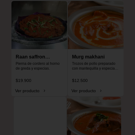
Raan saffron
Murg makhani
special
Pierna de cordero al horno 
Trozos de pollo preparado 
de greda y especias.
con mantequilla y especias, 
especial para niños, no es 
picante.
$19.900
$12.500
Ver producto
Ver producto