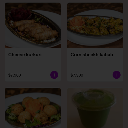
Cheese kurkuri
Corn sheekh kabab
$7.900
$7.900