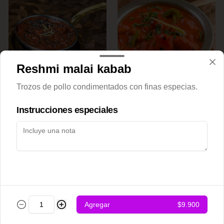
Reshmi malai kabab
Achari chicken
Adraki chicken
Trozos de pollo condimentados con finas especias.
Instrucciones especiales
$12.500
$12.500
Agregar
$9.900