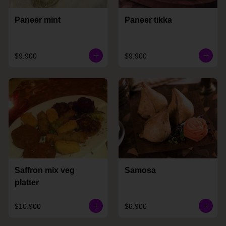
Paneer mint
Paneer tikka
$9.900
$9.900
Saffron mix veg
Samosa
platter
$10.900
$6.900