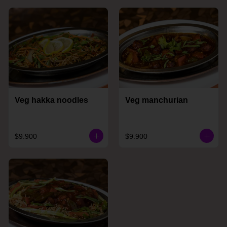
Veg hakka noodles
Veg manchurian
$9.900
$9.900