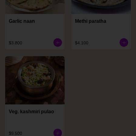
Garlic naan
Methi paratha
$3.800
$4.100
Veg. kashmiri pulao
$9.500