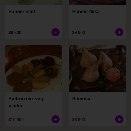
Paneer mint
Paneer tikka
$9.900
$9.900
Saffron mix veg
Samosa
platter
$10.900
$6.900