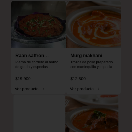
Raan saffron
Murg makhani
special
Pierna de cordero al horno 
Trozos de pollo preparado 
de greda y especias.
con mantequilla y especias, 
especial para niños, no es 
picante.
$19.900
$12.500
Ver producto
Ver producto