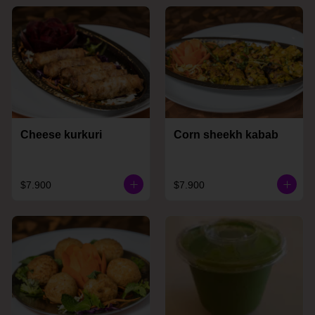
Cheese kurkuri
Corn sheekh kabab
$7.900
$7.900