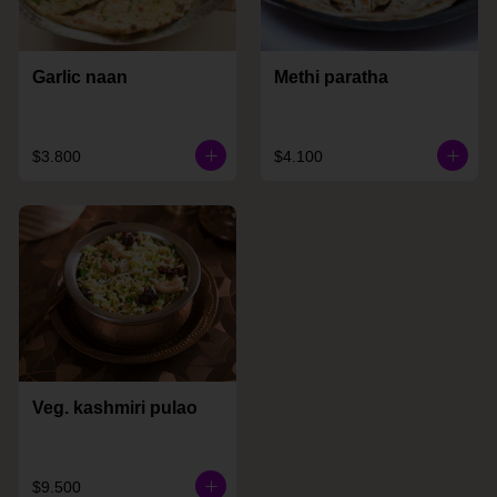
Garlic naan
Methi paratha
$3.800
$4.100
Veg. kashmiri pulao
$9.500