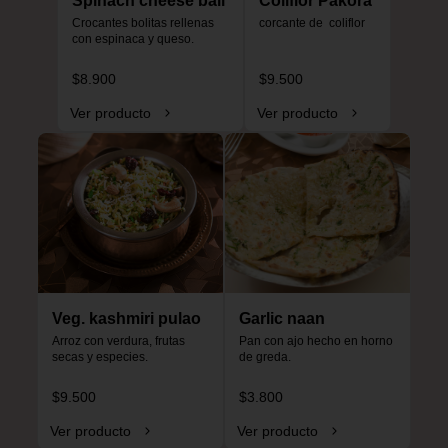
Spinach cheese ball
Coliflor Pakora
Crocantes bolitas rellenas 
corcante de  coliflor
con espinaca y queso.
$8.900
$9.500
Ver producto
Ver producto
Veg. kashmiri pulao
Garlic naan
Arroz con verdura, frutas 
Pan con ajo hecho en horno 
secas y especies.
de greda.
$9.500
$3.800
Ver producto
Ver producto