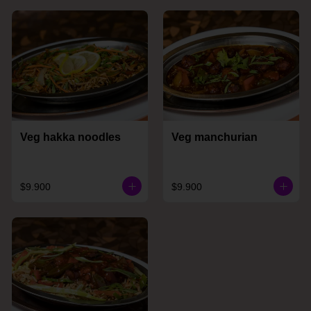
Veg hakka noodles
Veg manchurian
$9.900
$9.900