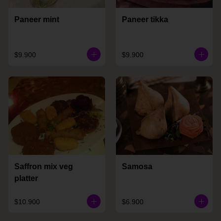
Paneer mint
Paneer tikka
$9.900
$9.900
Saffron mix veg
Samosa
platter
$10.900
$6.900