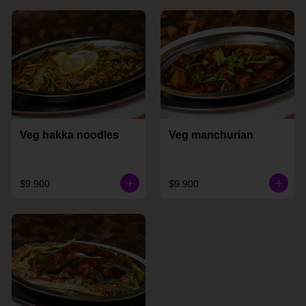
Veg hakka noodles
Veg manchurian
$9.900
$9.900