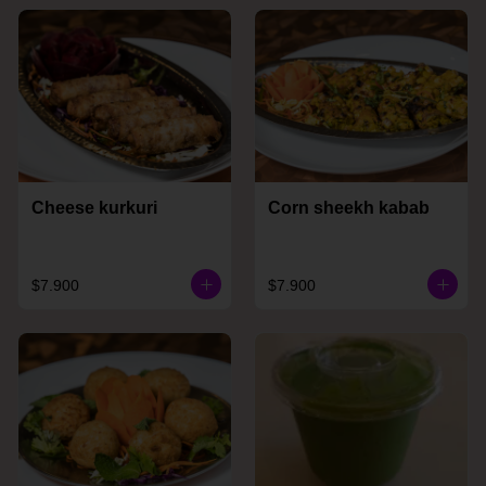
Cheese kurkuri
Corn sheekh kabab
$7.900
$7.900