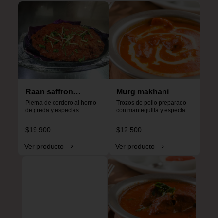
Raan saffron
Murg makhani
special
Pierna de cordero al horno 
Trozos de pollo preparado 
de greda y especias.
con mantequilla y especias, 
especial para niños, no es 
picante.
$19.900
$12.500
Ver producto
Ver producto