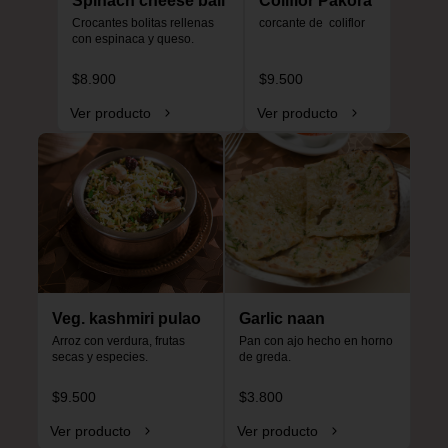
Spinach cheese ball
Coliflor Pakora
Crocantes bolitas rellenas 
corcante de  coliflor
con espinaca y queso.
$8.900
$9.500
Ver producto
Ver producto
Veg. kashmiri pulao
Garlic naan
Arroz con verdura, frutas 
Pan con ajo hecho en horno 
secas y especies.
de greda.
$9.500
$3.800
Ver producto
Ver producto