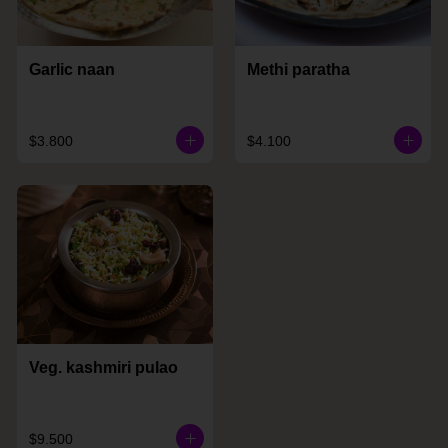
Garlic naan
Methi paratha
$3.800
$4.100
Veg. kashmiri pulao
$9.500