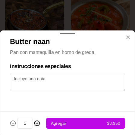
Butter naan
Achari chicken
Adraki chicken
Pan con mantequilla en horno de greda.
Instrucciones especiales
$12.500
$12.500
Agregar
$3.950