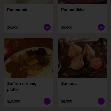
Paneer mint
Paneer tikka
$9.900
$9.900
Saffron mix veg
Samosa
platter
$10.900
$6.900