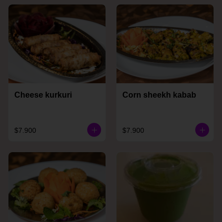
Cheese kurkuri
Corn sheekh kabab
$7.900
$7.900