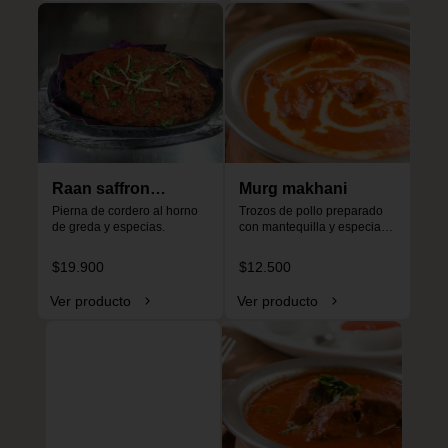
Raan saffron
Murg makhani
special
Pierna de cordero al horno 
Trozos de pollo preparado 
de greda y especias.
con mantequilla y especias, 
especial para niños, no es 
picante.
$19.900
$12.500
Ver producto
Ver producto