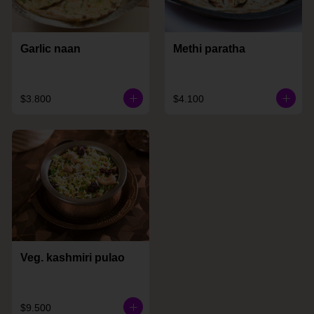
Garlic naan
Methi paratha
$3.800
$4.100
Veg. kashmiri pulao
$9.500