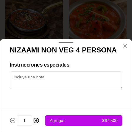
NIZAAMI NON VEG 4 PERSONA
Achari chicken
Adraki chicken
Instrucciones especiales
$12.500
$12.500
Agregar
$67.500