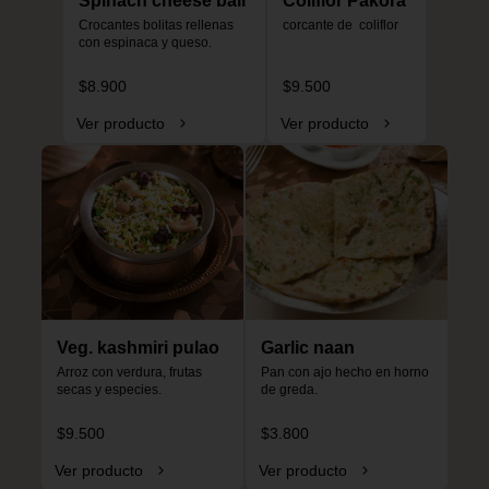
Spinach cheese ball
Coliflor Pakora
Crocantes bolitas rellenas 
corcante de  coliflor
con espinaca y queso.
$8.900
$9.500
Ver producto
Ver producto
Veg. kashmiri pulao
Garlic naan
Arroz con verdura, frutas 
Pan con ajo hecho en horno 
secas y especies.
de greda.
$9.500
$3.800
Ver producto
Ver producto