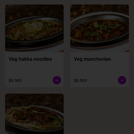
Veg hakka noodles
Veg manchurian
$9.900
$9.900