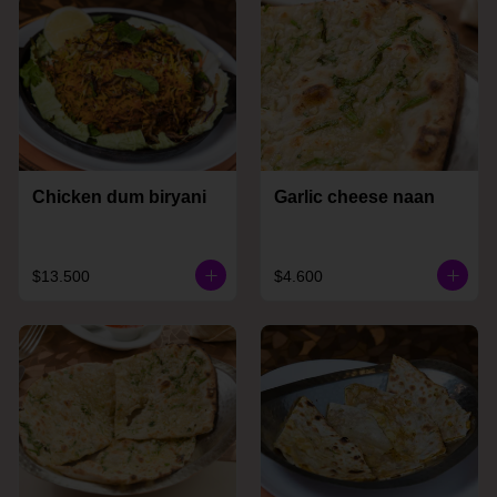
Chicken dum biryani
Garlic cheese naan
$13.500
$4.600