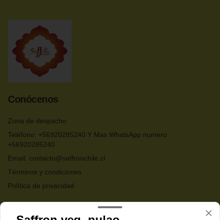
Conócenos
Zona de despacho
Teléfono: +56920285240 Y Mas WhatsApp numero
+56920285240
Email: contacto@saffronchile.cl
Términos y condiciones
Política de privacidad
Redes sociales
Saffron veg. pulao