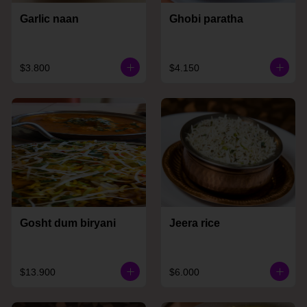
Garlic naan
Ghobi paratha
$3.800
$4.150
Gosht dum biryani
Jeera rice
$13.900
$6.000