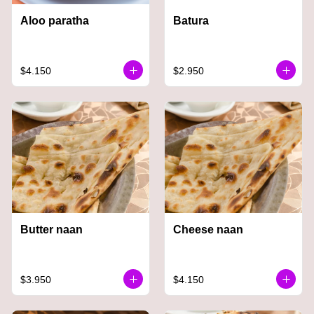
Aloo paratha
Batura
$4.150
$2.950
Butter naan
Cheese naan
$3.950
$4.150