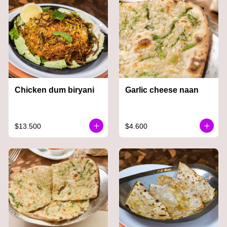
Chicken dum biryani
Garlic cheese naan
$13.500
$4.600