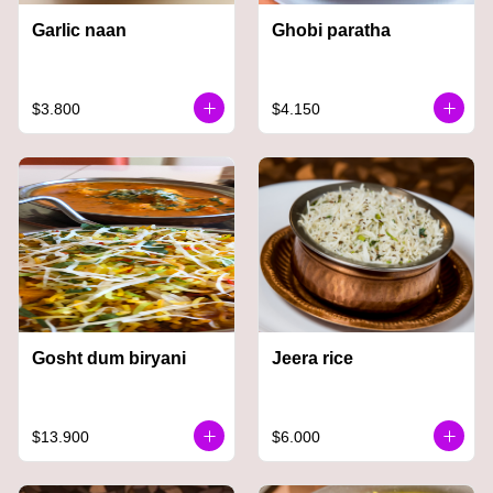
Garlic naan
Ghobi paratha
$3.800
$4.150
Gosht dum biryani
Jeera rice
$13.900
$6.000