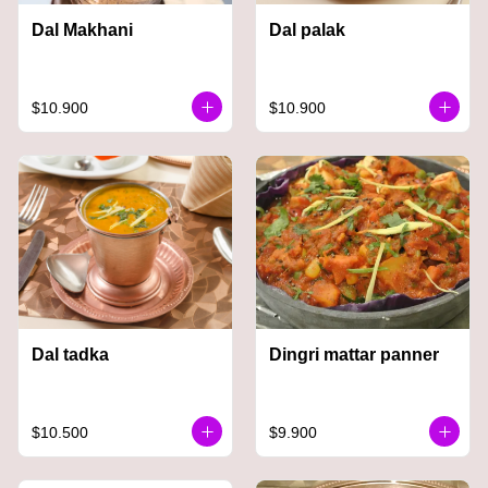
Dal Makhani
Dal palak
$10.900
$10.900
Dal tadka
Dingri mattar panner
$10.500
$9.900