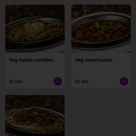
Veg hakka noodles
Veg manchurian
$9.900
$9.900