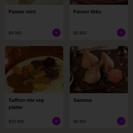
Paneer mint
Paneer tikka
$9.900
$9.900
Saffron mix veg
Samosa
platter
$10.900
$6.900