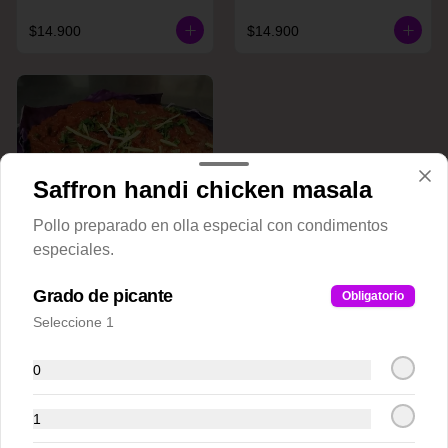
$14.900
$14.900
Saffron handi chicken masala
Pollo preparado en olla especial con condimentos
especiales.
Raan E. Shaan
Grado de picante
Obligatorio
Seleccione 1
$20.900
0
Plato Fondos Pollos(Chicken)
1