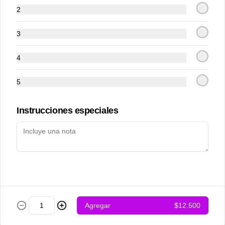
2
3
4
5
Achari chicken
Adraki chicken
Instrucciones especiales
$12.500
$12.500
Agregar
$12.500