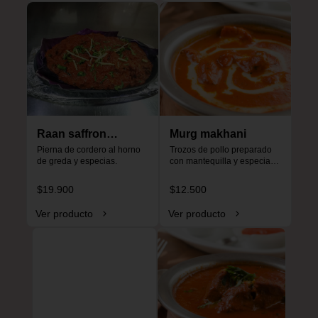
Raan saffron
Murg makhani
special
Pierna de cordero al horno 
Trozos de pollo preparado 
de greda y especias.
con mantequilla y especias, 
especial para niños, no es 
picante.
$19.900
$12.500
Ver producto
Ver producto