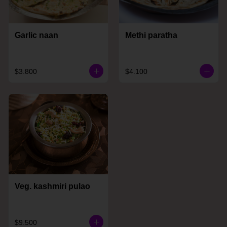
Garlic naan
Methi paratha
$3.800
$4.100
Veg. kashmiri pulao
$9.500