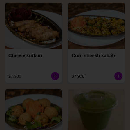
Cheese kurkuri
Corn sheekh kabab
$7.900
$7.900