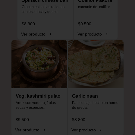
Spinach cheese ball
Coliflor Pakora
Crocantes bolitas rellenas 
corcante de  coliflor
con espinaca y queso.
$8.900
$9.500
Ver producto
Ver producto
Veg. kashmiri pulao
Garlic naan
Arroz con verdura, frutas 
Pan con ajo hecho en horno 
secas y especies.
de greda.
$9.500
$3.800
Ver producto
Ver producto