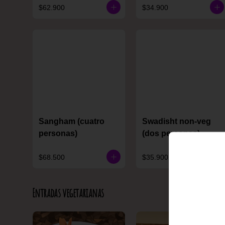
$62.900
$34.900
Sangham (cuatro
Swadisht non-veg
personas)
(dos personas)
$68.500
$35.900
Entradas vegetarianas