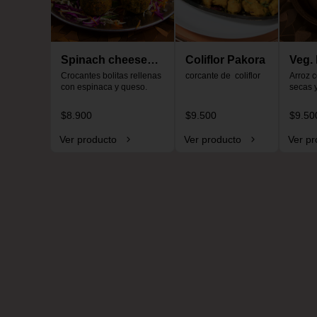
Spinach cheese
Coliflor Pakora
Veg. 
ball
Crocantes bolitas rellenas 
corcante de  coliflor
pula
Arroz c
con espinaca y queso.
secas 
$8.900
$9.500
$9.50
Ver producto
Ver producto
Ver pr