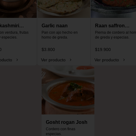
kashmiri
Garlic naan
Raan saffron
o
on verdura, frutas 
Pan con ajo hecho en 
special
Pierna de cordero al horn
y especies.
horno de greda.
de greda y especias.
0
$3.800
$19.900
oducto
Ver producto
Ver producto
Gosht rogan Josh
Cordero con finas 
especias.