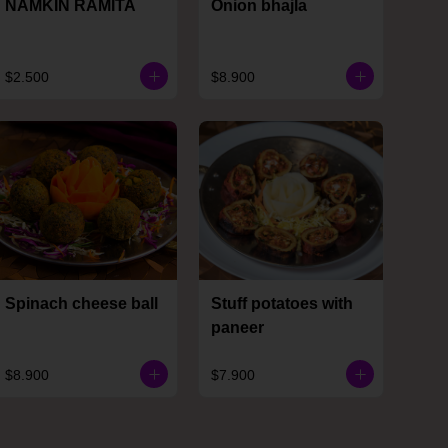
NAMKIN RAMITA
Onion bhajla
$2.500
$8.900
Spinach cheese ball
Stuff potatoes with
paneer
$8.900
$7.900