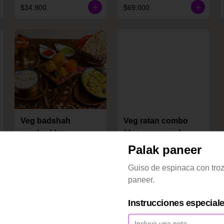
$34.900
$69.000
Veg badshah
Veg ratan combo
combo (dos
(dos personas)
personas)
Palak paneer
$31.900
$33.900
Guiso de espinaca con tro
paneer.
Instrucciones especial