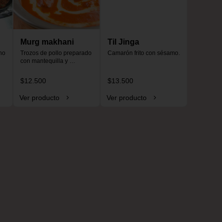
Murg makhani
Til Jinga
o 
Trozos de pollo preparado 
Camarón frito con sésamo.
con mantequilla y 
especias, especial para 
niños, no es picante.
$12.500
$13.500
Ver producto
Ver producto