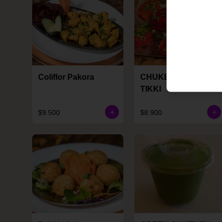
Coliflor Pakora
CHUKENDER KI
TIKKI
$9.500
$8.900