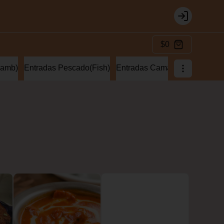
Login
$0
lamb)
Entradas Pescado(Fish)
Entradas Camaron(Prawns)