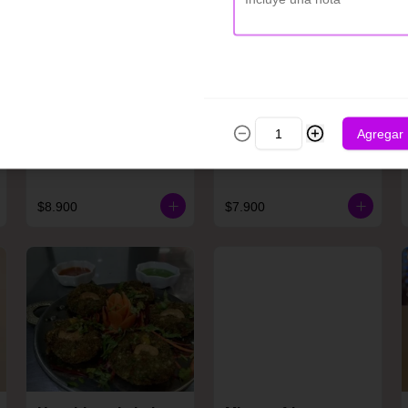
Agregar
Chatpata tardoori
Cheese chile kabab
shaslik
$8.900
$7.900