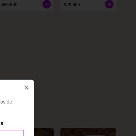
$65.500
$29.900
Close
zos de
es