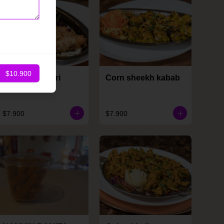
$10.900
Cheese kurkuri
Corn sheekh kabab
$7.900
$7.900