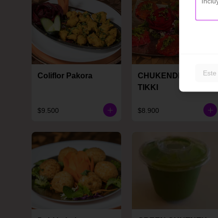
Este
Coliflor Pakora
CHUKENDER KI
TIKKI
$9.500
$8.900