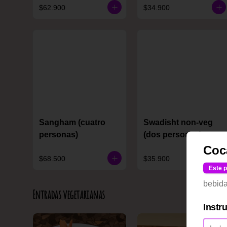
$62.900
$34.900
Sangham (cuatro
Swadisht non-veg
personas)
(dos personas)
Coc
$68.500
$35.900
Este p
bebida
Entradas vegetarianas
Instr