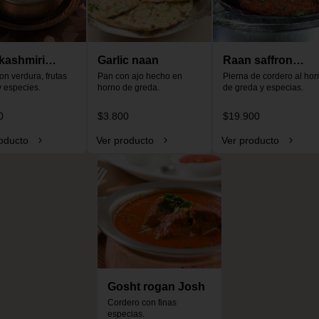
kashmiri
Garlic naan
Raan saffron
o
on verdura, frutas 
Pan con ajo hecho en 
special
Pierna de cordero al horn
y especies.
horno de greda.
de greda y especias.
0
$3.800
$19.900
oducto
Ver producto
Ver producto
Gosht rogan Josh
Cordero con finas 
especias.