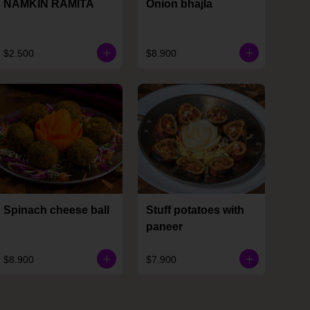
NAMKIN RAMITA
Onion bhajla
$2.500
$8.900
Spinach cheese ball
Stuff potatoes with
paneer
$8.900
$7.900