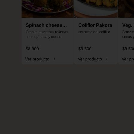
Spinach cheese
Coliflor Pakora
Veg. 
ball
Crocantes bolitas rellenas 
corcante de  coliflor
pula
Arroz c
con espinaca y queso.
secas 
$8.900
$9.500
$9.50
Ver producto
Ver producto
Ver pr