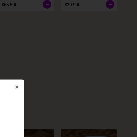
$65.500
$29.900
Close