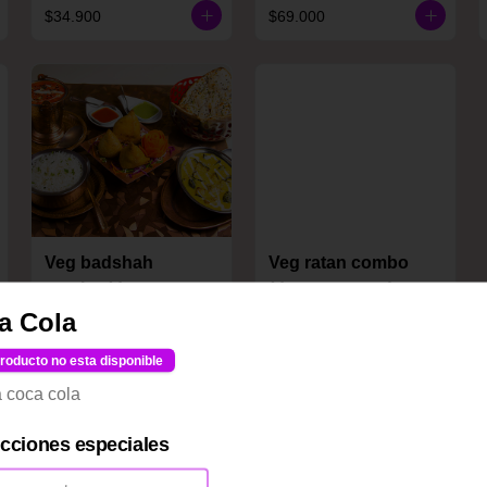
$34.900
$69.000
Veg badshah
Veg ratan combo
combo (dos
(dos personas)
personas)
a Cola
$31.900
$33.900
roducto no esta disponible
 coca cola
ucciones especiales