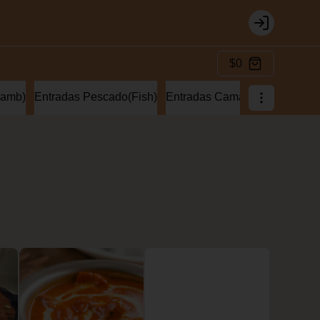
Login
$0
lamb)
Entradas Pescado(Fish)
Entradas Camaron(Prawns)