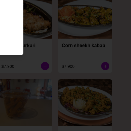
Cheese kurkuri
Corn sheekh kabab
$7.900
$7.900