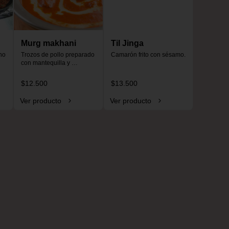
Murg makhani
Til Jinga
o 
Trozos de pollo preparado 
Camarón frito con sésamo.
con mantequilla y 
especias, especial para 
niños, no es picante.
$12.500
$13.500
Ver producto
Ver producto