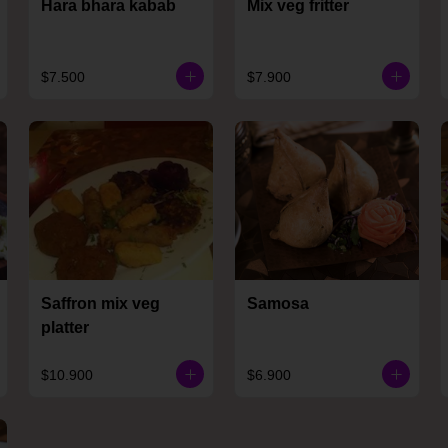
Hara bhara kabab
Mix veg fritter
$7.500
$7.900
Saffron mix veg
Samosa
platter
$10.900
$6.900