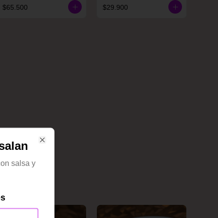
$65.500
$29.900
salan
Close
on salsa y
es