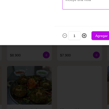
Agregar
Chatpata tardoori
Cheese chile kabab
shaslik
$8.900
$7.900