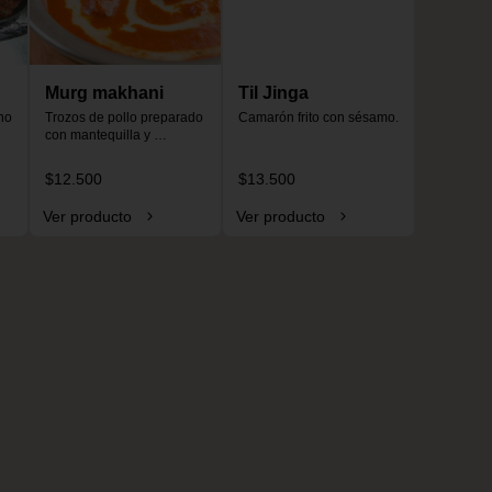
Murg makhani
Til Jinga
o 
Trozos de pollo preparado 
Camarón frito con sésamo.
con mantequilla y 
especias, especial para 
niños, no es picante.
$12.500
$13.500
Ver producto
Ver producto