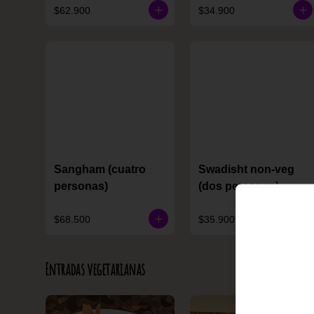
$62.900
$34.900
Sangham (cuatro
Swadisht non-veg
personas)
(dos personas)
$68.500
$35.900
Entradas vegetarianas