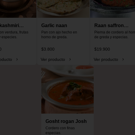
kashmiri
Garlic naan
Raan saffron
o
on verdura, frutas 
Pan con ajo hecho en 
special
Pierna de cordero al horn
y especies.
horno de greda.
de greda y especias.
0
$3.800
$19.900
oducto
Ver producto
Ver producto
Gosht rogan Josh
Cordero con finas 
especias.