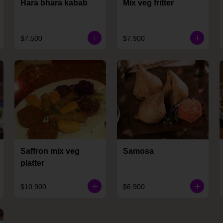
Hara bhara kabab
Mix veg fritter
$7.500
$7.900
Saffron mix veg
Samosa
platter
$10.900
$6.900