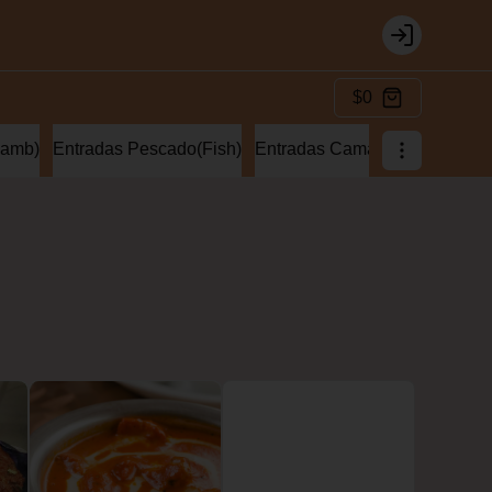
Login
$0
lamb)
Entradas Pescado(Fish)
Entradas Camaron(Prawns)