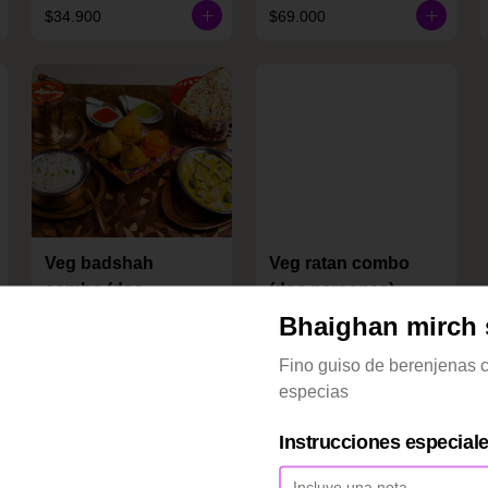
$34.900
$69.000
Veg badshah
Veg ratan combo
combo (dos
(dos personas)
personas)
Bhaighan mirch 
$31.900
$33.900
Fino guiso de berenjenas c
especias
Instrucciones especial