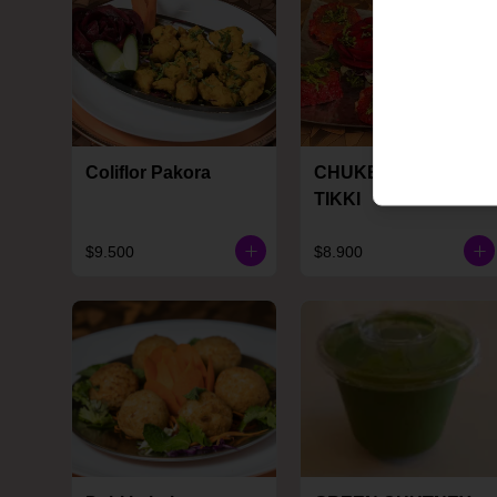
Coliflor Pakora
CHUKENDER KI
TIKKI
$9.500
$8.900