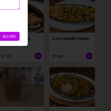
$10.900
Cheese kurkuri
Corn sheekh kabab
$7.900
$7.900