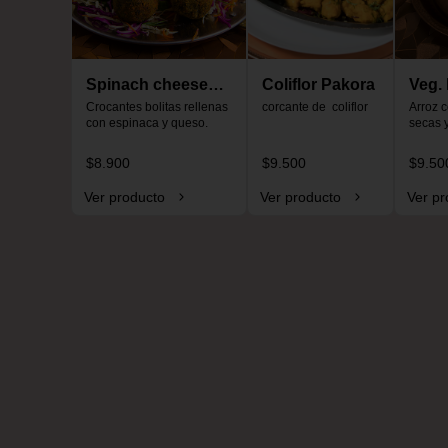
Spinach cheese
Coliflor Pakora
Veg. 
ball
Crocantes bolitas rellenas 
corcante de  coliflor
pula
Arroz c
con espinaca y queso.
secas 
$8.900
$9.500
$9.50
Ver producto
Ver producto
Ver pr