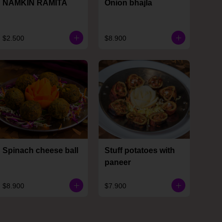
NAMKIN RAMITA
Onion bhajla
$2.500
$8.900
Spinach cheese ball
Stuff potatoes with
paneer
$8.900
$7.900