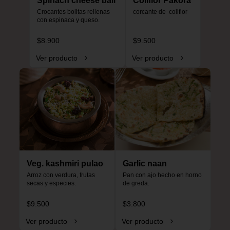
Spinach cheese ball
Coliflor Pakora
Crocantes bolitas rellenas 
corcante de  coliflor
con espinaca y queso.
$8.900
$9.500
Ver producto
Ver producto
Veg. kashmiri pulao
Garlic naan
Arroz con verdura, frutas 
Pan con ajo hecho en horno 
secas y especies.
de greda.
$9.500
$3.800
Ver producto
Ver producto