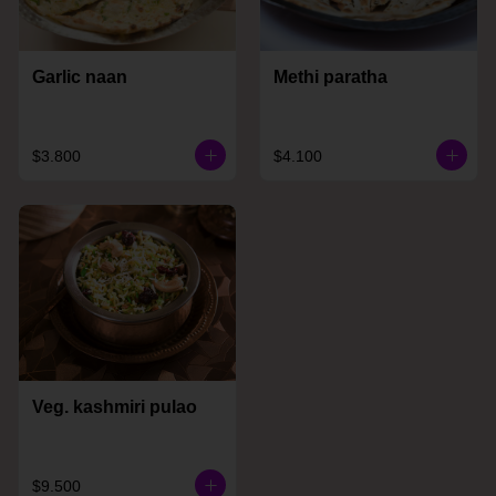
Garlic naan
Methi paratha
$3.800
$4.100
Veg. kashmiri pulao
$9.500