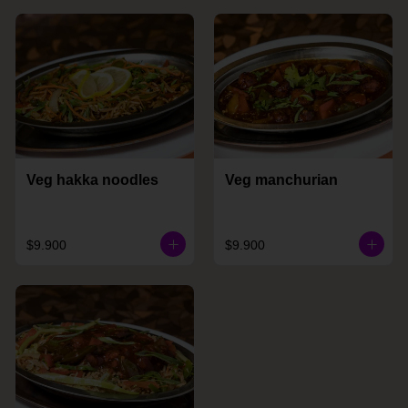
Veg hakka noodles
Veg manchurian
$9.900
$9.900