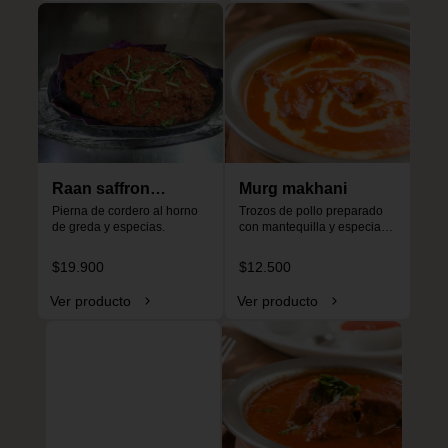
Raan saffron
Murg makhani
special
Pierna de cordero al horno 
Trozos de pollo preparado 
de greda y especias.
con mantequilla y especias, 
especial para niños, no es 
picante.
$19.900
$12.500
Ver producto
Ver producto