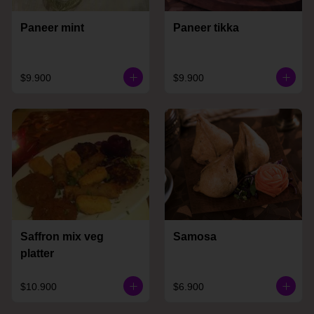
Paneer mint
Paneer tikka
$9.900
$9.900
Saffron mix veg
Samosa
platter
$10.900
$6.900