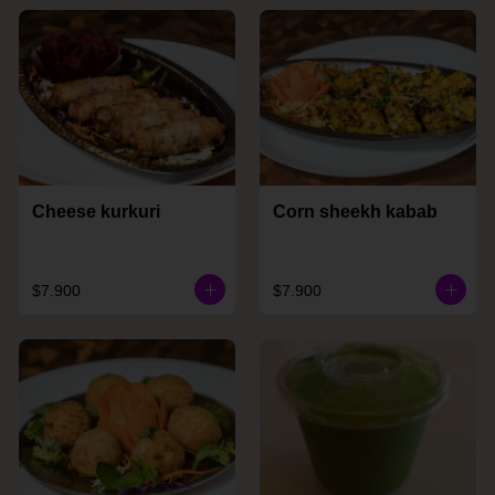
Cheese kurkuri
Corn sheekh kabab
$7.900
$7.900