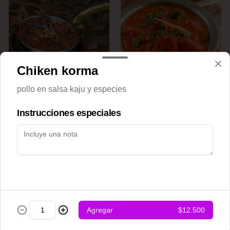
Chiken korma
Achari chicken
Adraki chicken
pollo en salsa kaju y especies
Instrucciones especiales
$12.500
$12.500
Agregar
$12.500