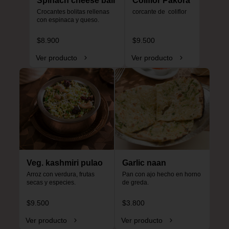
Spinach cheese ball
Coliflor Pakora
Crocantes bolitas rellenas 
corcante de  coliflor
con espinaca y queso.
$8.900
$9.500
Ver producto
Ver producto
Veg. kashmiri pulao
Garlic naan
Arroz con verdura, frutas 
Pan con ajo hecho en horno 
secas y especies.
de greda.
$9.500
$3.800
Ver producto
Ver producto