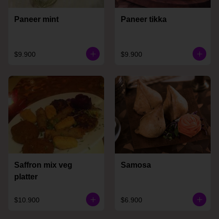
Paneer mint
Paneer tikka
$9.900
$9.900
Saffron mix veg
Samosa
platter
$10.900
$6.900