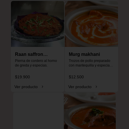
Raan saffron
Murg makhani
special
Pierna de cordero al horno 
Trozos de pollo preparado 
de greda y especias.
con mantequilla y especias, 
especial para niños, no es 
picante.
$19.900
$12.500
Ver producto
Ver producto