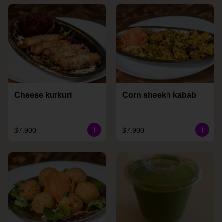
Cheese kurkuri
Corn sheekh kabab
$7.900
$7.900