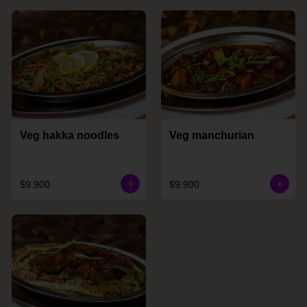
Veg hakka noodles
Veg manchurian
$9.900
$9.900