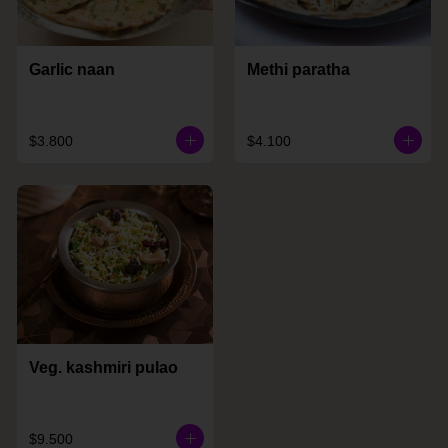
Garlic naan
Methi paratha
$3.800
$4.100
Veg. kashmiri pulao
$9.500