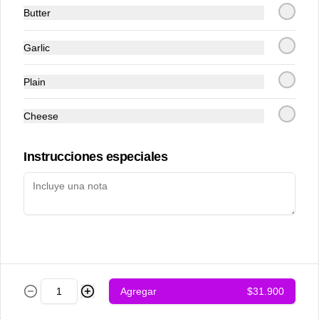
Butter
Garlic
Plain
Cheese
Achari chicken
Adraki chicken
Instrucciones especiales
$12.500
$12.500
Agregar
$31.900