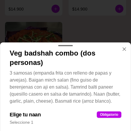
$14.900
$14.900
Veg badshah combo (dos
personas)
3 samosas (empanda frita con relleno de papas y
Raan E. Shaan
arvejas). Baigan mirch salan (fino guiso de
berenjenas con aji en salsa). Tamrind balti paneer
(quesillo casero en salsa de tamarindo). Naan (butter,
$20.900
garlic, plain, cheese). Basmati rice (arroz blanco).
Elige tu naan
Plato Fondos Pollos(Chicken)
Obligatorio
Seleccione 1