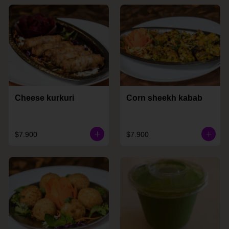
Cheese kurkuri
Corn sheekh kabab
$7.900
$7.900