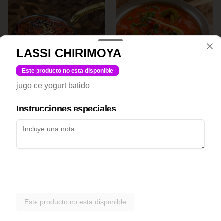
LASSI CHIRIMOYA
Este producto no esta disponible
Achari chicken
Adraki chicken
jugo de yogurt batido
Instrucciones especiales
$12.500
$12.500
Este producto no esta disponible