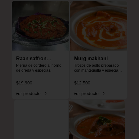
Raan saffron
Murg makhani
special
Pierna de cordero al horno 
Trozos de pollo preparado 
de greda y especias.
con mantequilla y especias, 
especial para niños, no es 
picante.
$19.900
$12.500
Ver producto
Ver producto