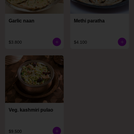
Garlic naan
Methi paratha
$3.800
$4.100
Veg. kashmiri pulao
$9.500