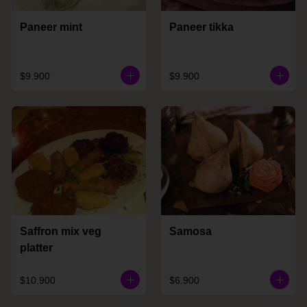
Paneer mint
Paneer tikka
$9.900
$9.900
Saffron mix veg
Samosa
platter
$10.900
$6.900