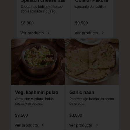
Spinach cheese ball
Coliflor Pakora
Crocantes bolitas rellenas 
corcante de  coliflor
con espinaca y queso.
$8.900
$9.500
Ver producto
Ver producto
Veg. kashmiri pulao
Garlic naan
Arroz con verdura, frutas 
Pan con ajo hecho en horno 
secas y especies.
de greda.
$9.500
$3.800
Ver producto
Ver producto