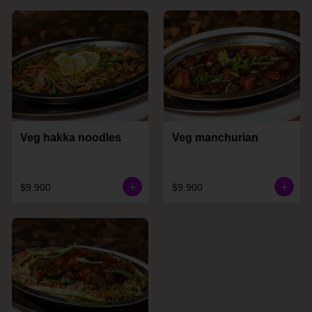
Veg hakka noodles
Veg manchurian
$9.900
$9.900