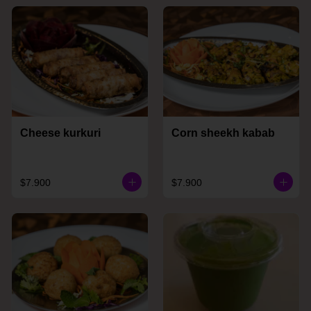
Cheese kurkuri
Corn sheekh kabab
$7.900
$7.900