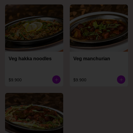
Veg hakka noodles
Veg manchurian
$9.900
$9.900