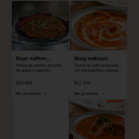
Raan saffron
Murg makhani
special
Pierna de cordero al horno 
Trozos de pollo preparado 
de greda y especias.
con mantequilla y especias, 
especial para niños, no es 
picante.
$19.900
$12.500
Ver producto
Ver producto