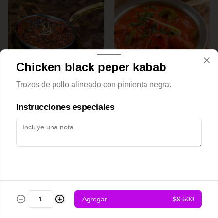
Chicken black peper kabab
Achari chicken
Adraki chicken
Trozos de pollo alineado con pimienta negra.
Instrucciones especiales
$12.500
$12.500
Agregar
$9.500