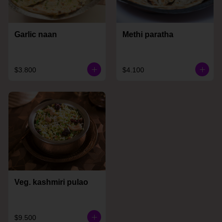
Garlic naan
Methi paratha
$3.800
$4.100
Veg. kashmiri pulao
$9.500