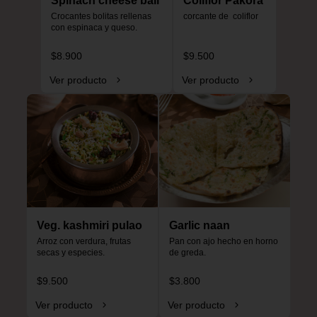
Spinach cheese ball
Coliflor Pakora
Crocantes bolitas rellenas 
corcante de  coliflor
con espinaca y queso.
$8.900
$9.500
Ver producto
Ver producto
Veg. kashmiri pulao
Garlic naan
Arroz con verdura, frutas 
Pan con ajo hecho en horno 
secas y especies.
de greda.
$9.500
$3.800
Ver producto
Ver producto