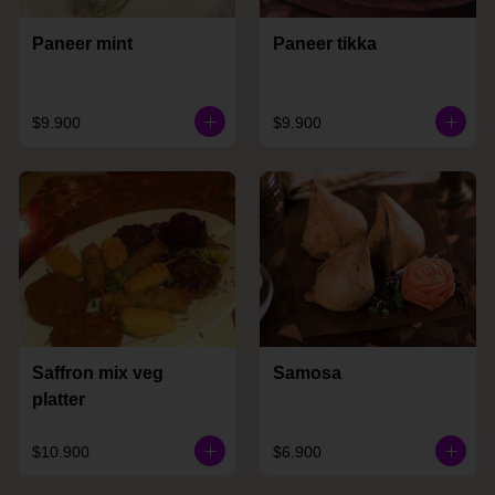
Paneer mint
Paneer tikka
$9.900
$9.900
Saffron mix veg
Samosa
platter
$10.900
$6.900