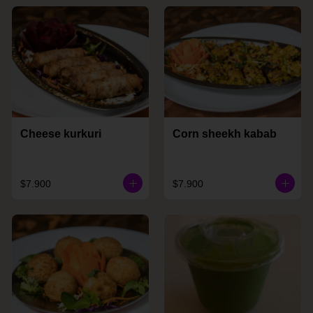
Cheese kurkuri
Corn sheekh kabab
$7.900
$7.900