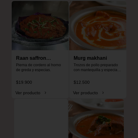
Raan saffron
Murg makhani
special
Pierna de cordero al horno 
Trozos de pollo preparado 
de greda y especias.
con mantequilla y especias, 
especial para niños, no es 
picante.
$19.900
$12.500
Ver producto
Ver producto