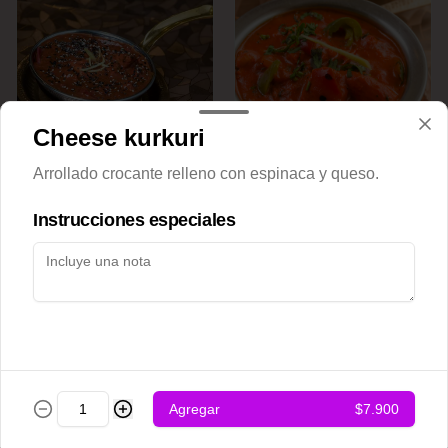
Cheese kurkuri
Achari chicken
Adraki chicken
Arrollado crocante relleno con espinaca y queso.
Instrucciones especiales
$12.500
$12.500
Agregar
$7.900