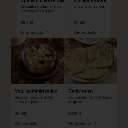
Spinach cheese ball
Coliflor Pakora
Crocantes bolitas rellenas 
corcante de  coliflor
con espinaca y queso.
$8.900
$9.500
Ver producto
Ver producto
Veg. kashmiri pulao
Garlic naan
Arroz con verdura, frutas 
Pan con ajo hecho en horno 
secas y especies.
de greda.
$9.500
$3.800
Ver producto
Ver producto