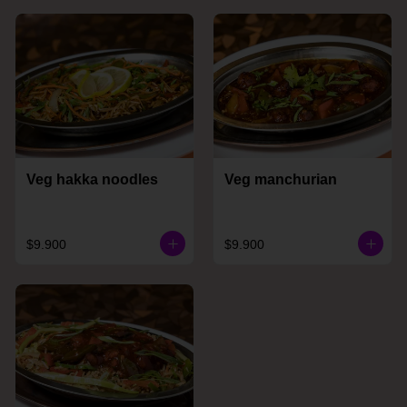
Veg hakka noodles
Veg manchurian
$9.900
$9.900