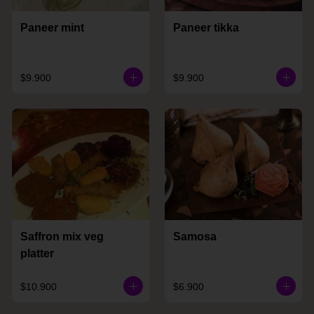
Paneer mint
Paneer tikka
$9.900
$9.900
Saffron mix veg
Samosa
platter
$10.900
$6.900