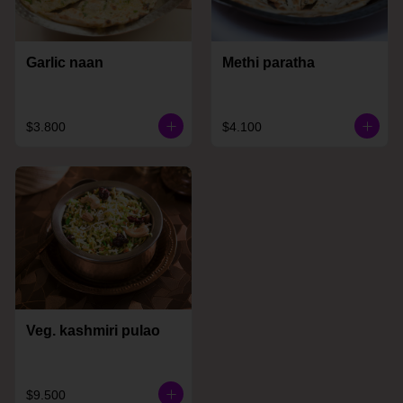
Garlic naan
Methi paratha
$3.800
$4.100
Veg. kashmiri pulao
$9.500