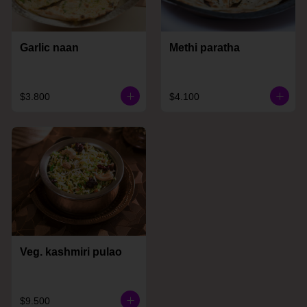
Garlic naan
Methi paratha
$3.800
$4.100
Veg. kashmiri pulao
$9.500