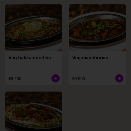
Veg hakka noodles
Veg manchurian
$9.900
$9.900