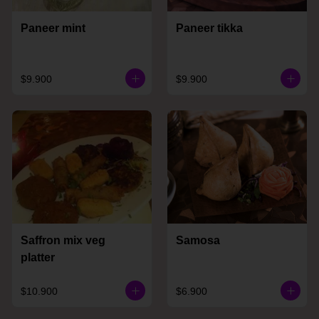
Paneer mint
Paneer tikka
$9.900
$9.900
Saffron mix veg
Samosa
platter
$10.900
$6.900