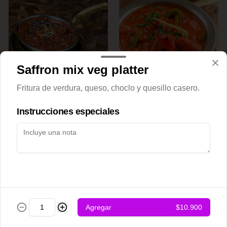
Saffron mix veg platter
Achari chicken
Adraki chicken
Fritura de verdura, queso, choclo y quesillo casero.
Instrucciones especiales
$12.500
$12.500
Agregar
$10.900