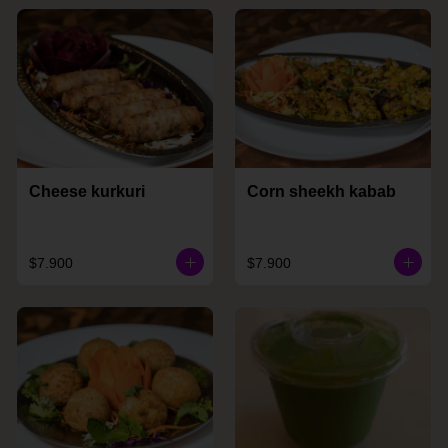
Cheese kurkuri
Corn sheekh kabab
$7.900
$7.900