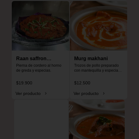
Raan saffron
Murg makhani
special
Pierna de cordero al horno 
Trozos de pollo preparado 
de greda y especias.
con mantequilla y especias, 
especial para niños, no es 
picante.
$19.900
$12.500
Ver producto
Ver producto