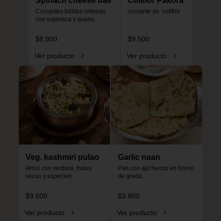
Spinach cheese ball
Coliflor Pakora
Crocantes bolitas rellenas 
corcante de  coliflor
con espinaca y queso.
$8.900
$9.500
Ver producto
Ver producto
Veg. kashmiri pulao
Garlic naan
Arroz con verdura, frutas 
Pan con ajo hecho en horno 
secas y especies.
de greda.
$9.500
$3.800
Ver producto
Ver producto