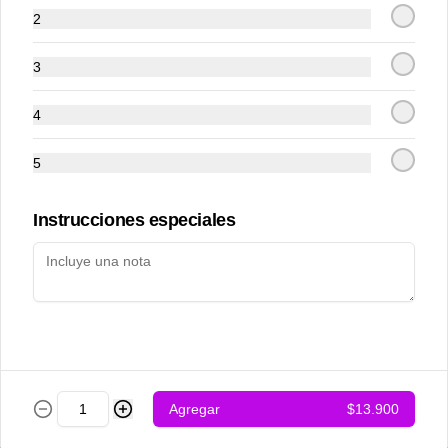
2
3
4
5
Achari chicken
Adraki chicken
Instrucciones especiales
$12.500
$12.500
Agregar
$13.900