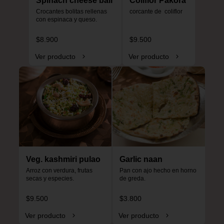
Spinach cheese ball
Coliflor Pakora
Crocantes bolitas rellenas 
corcante de  coliflor
con espinaca y queso.
$8.900
$9.500
Ver producto
Ver producto
Veg. kashmiri pulao
Garlic naan
Arroz con verdura, frutas 
Pan con ajo hecho en horno 
secas y especies.
de greda.
$9.500
$3.800
Ver producto
Ver producto