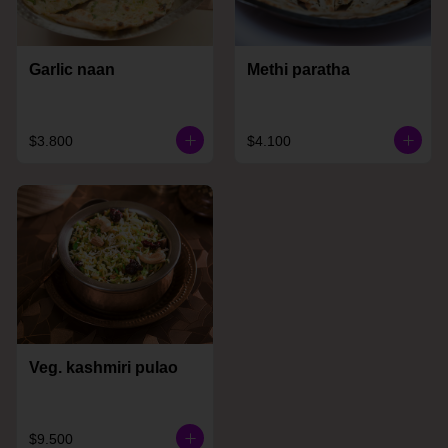
Garlic naan
Methi paratha
$3.800
$4.100
Veg. kashmiri pulao
$9.500