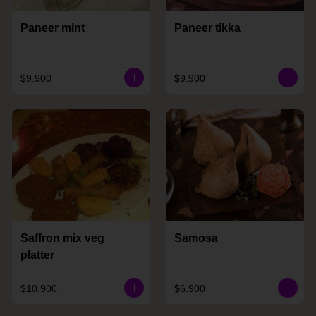
Paneer mint
Paneer tikka
$9.900
$9.900
Saffron mix veg
Samosa
platter
$10.900
$6.900