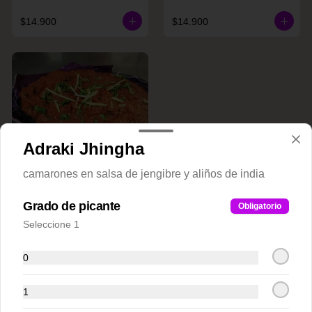
$14.900
$14.900
Adraki Jhingha
camarones en salsa de jengibre y aliños de india
Raan E. Shaan
Grado de picante
Obligatorio
Seleccione 1
$20.900
0
Plato Fondos Pollos(Chicken)
1