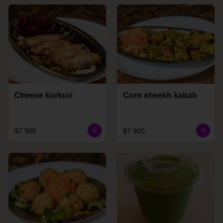
Cheese kurkuri
Corn sheekh kabab
$7.900
$7.900