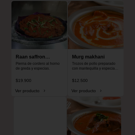
Raan saffron
Murg makhani
special
Pierna de cordero al horno 
Trozos de pollo preparado 
de greda y especias.
con mantequilla y especias, 
especial para niños, no es 
picante.
$19.900
$12.500
Ver producto
Ver producto