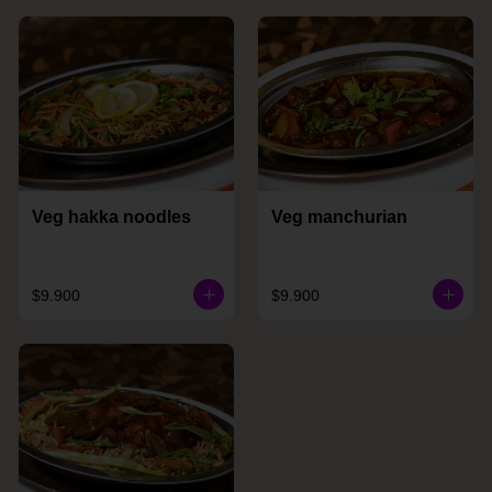
Veg hakka noodles
Veg manchurian
$9.900
$9.900