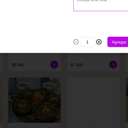
Agregar
Chatpata tardoori
Cheese chile kabab
shaslik
$8.900
$7.900