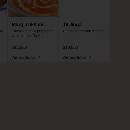
Murg makhani
Til Jinga
o 
Trozos de pollo preparado 
Camarón frito con sésamo.
con mantequilla y 
especias, especial para 
niños, no es picante.
$12.500
$13.500
Ver producto
Ver producto