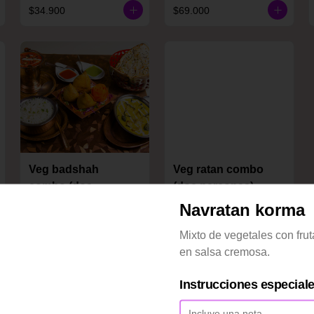
$34.900
$69.000
Veg badshah
Veg ratan combo
combo (dos
(dos personas)
personas)
Navratan korma
$31.900
$33.900
Mixto de vegetales con fru
en salsa cremosa.
Instrucciones especial