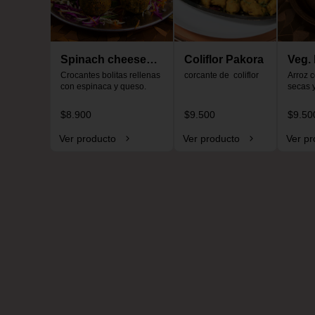
Spinach cheese
Coliflor Pakora
Veg. 
ball
Crocantes bolitas rellenas 
corcante de  coliflor
pula
Arroz c
con espinaca y queso.
secas 
$8.900
$9.500
$9.50
Ver producto
Ver producto
Ver pr