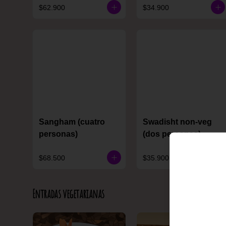
$62.900
$34.900
Sangham (cuatro
Swadisht non-veg
personas)
(dos personas)
$68.500
$35.900
Entradas vegetarianas