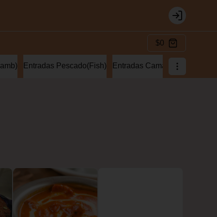
Login
$0
lamb)
Entradas Pescado(Fish)
Entradas Camaron(Prawns)