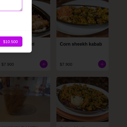
$10.500
Cheese kurkuri
Corn sheekh kabab
$7.900
$7.900