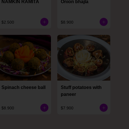
NAMKIN RAMITA
Onion bhajla
$2.500
$8.900
Spinach cheese ball
Stuff potatoes with
paneer
$8.900
$7.900