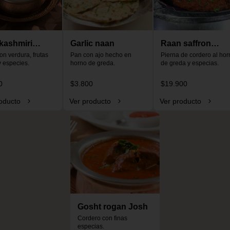
kashmiri
Garlic naan
Raan saffron
o
on verdura, frutas 
Pan con ajo hecho en 
special
Pierna de cordero al horn
y especies.
horno de greda.
de greda y especias.
0
$3.800
$19.900
oducto
Ver producto
Ver producto
Gosht rogan Josh
Cordero con finas 
especias.