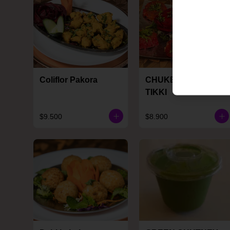
Coliflor Pakora
CHUKENDER KI
TIKKI
$9.500
$8.900