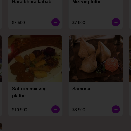
Hara bhara kabab
Mix veg fritter
$7.500
$7.900
Saffron mix veg
Samosa
platter
$10.900
$6.900