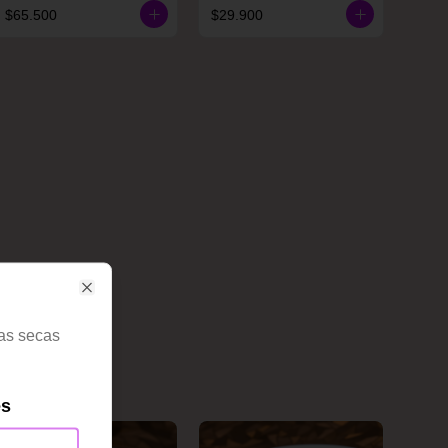
$65.500
$29.900
Close
tas secas
es