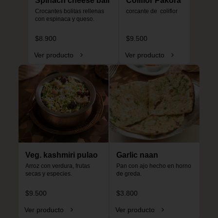
Spinach cheese ball
Coliflor Pakora
Crocantes bolitas rellenas 
corcante de  coliflor
con espinaca y queso.
$8.900
$9.500
Ver producto
Ver producto
Veg. kashmiri pulao
Garlic naan
Arroz con verdura, frutas 
Pan con ajo hecho en horno 
secas y especies.
de greda.
$9.500
$3.800
Ver producto
Ver producto