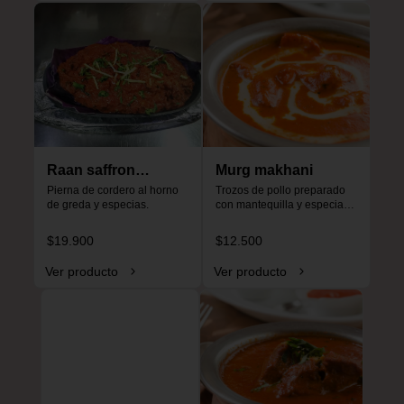
Raan saffron
Murg makhani
special
Pierna de cordero al horno 
Trozos de pollo preparado 
de greda y especias.
con mantequilla y especias, 
especial para niños, no es 
picante.
$19.900
$12.500
Ver producto
Ver producto