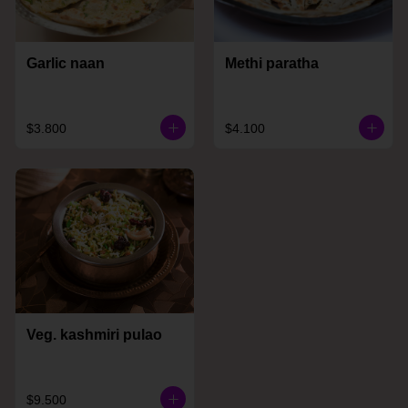
Garlic naan
Methi paratha
$3.800
$4.100
Veg. kashmiri pulao
$9.500