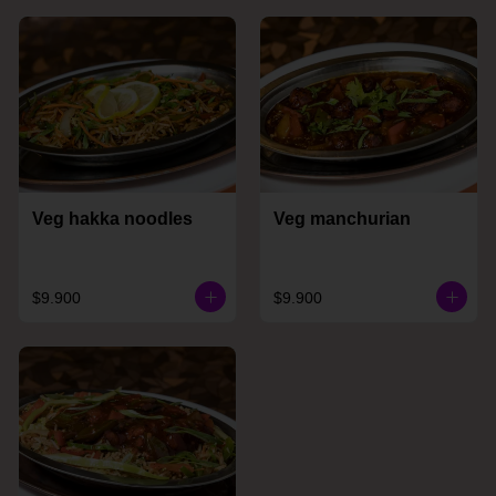
Veg hakka noodles
Veg manchurian
$9.900
$9.900