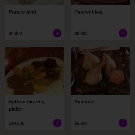
Paneer mint
Paneer tikka
$9.900
$9.900
Saffron mix veg
Samosa
platter
$10.900
$6.900