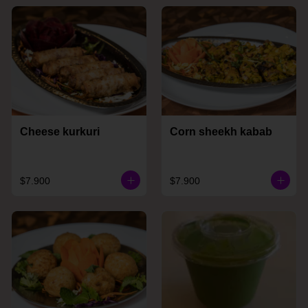
Cheese kurkuri
Corn sheekh kabab
$7.900
$7.900