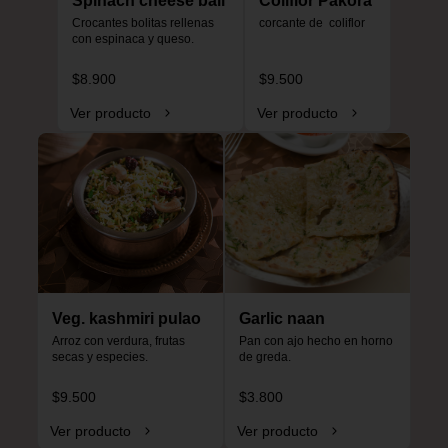
Spinach cheese ball
Coliflor Pakora
Crocantes bolitas rellenas 
corcante de  coliflor
con espinaca y queso.
$8.900
$9.500
Ver producto
Ver producto
Veg. kashmiri pulao
Garlic naan
Arroz con verdura, frutas 
Pan con ajo hecho en horno 
secas y especies.
de greda.
$9.500
$3.800
Ver producto
Ver producto