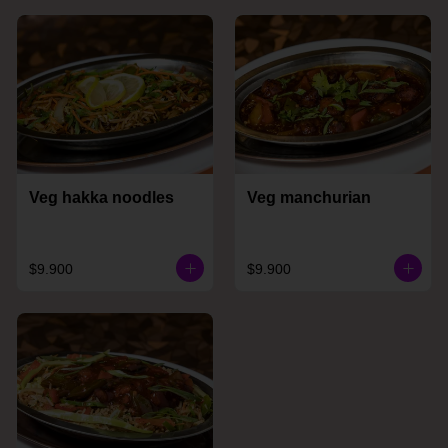
Veg hakka noodles
Veg manchurian
$9.900
$9.900