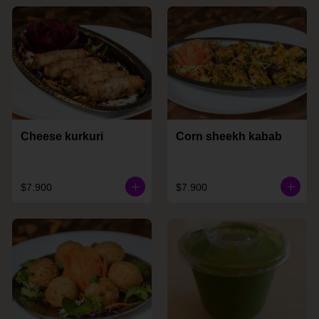
Cheese kurkuri
Corn sheekh kabab
$7.900
$7.900