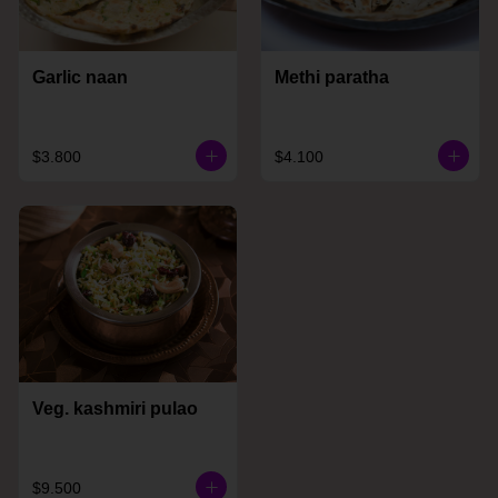
Garlic naan
Methi paratha
$3.800
$4.100
Veg. kashmiri pulao
$9.500