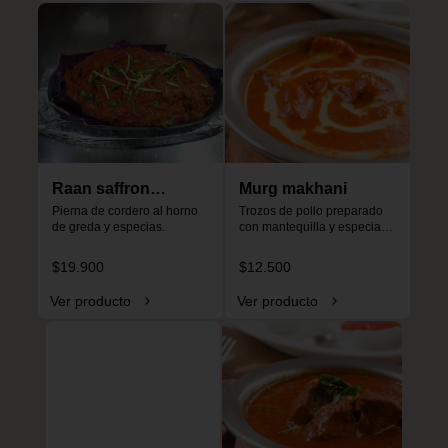
Raan saffron
Murg makhani
special
Pierna de cordero al horno 
Trozos de pollo preparado 
de greda y especias.
con mantequilla y especias, 
especial para niños, no es 
picante.
$19.900
$12.500
Ver producto
Ver producto