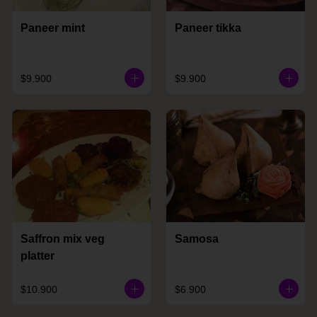
Paneer mint
Paneer tikka
$9.900
$9.900
Saffron mix veg
Samosa
platter
$10.900
$6.900