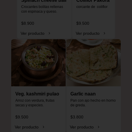
Spinach cheese ball
Coliflor Pakora
Crocantes bolitas rellenas 
corcante de  coliflor
con espinaca y queso.
$8.900
$9.500
Ver producto
Ver producto
Veg. kashmiri pulao
Garlic naan
Arroz con verdura, frutas 
Pan con ajo hecho en horno 
secas y especies.
de greda.
$9.500
$3.800
Ver producto
Ver producto