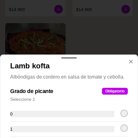
$14.900
$14.900
Lamb kofta
Albóndigas de cordero en salsa de tomate y cebolla.
Raan E. Shaan
Grado de picante
Obligatorio
Seleccione 1
$20.900
0
Plato Fondos Pollos(Chicken)
1