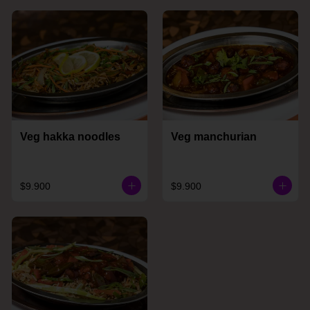
Veg hakka noodles
Veg manchurian
$9.900
$9.900