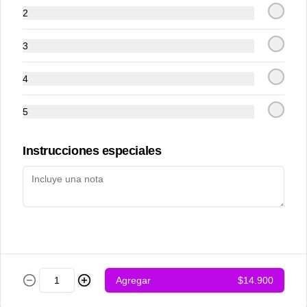
2
3
4
5
Achari chicken
Adraki chicken
Instrucciones especiales
$12.500
$12.500
Agregar
$14.900