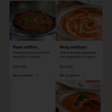
Raan saffron
Murg makhani
special
Pierna de cordero al horno 
Trozos de pollo preparado 
de greda y especias.
con mantequilla y especias, 
especial para niños, no es 
picante.
$19.900
$12.500
Ver producto
Ver producto