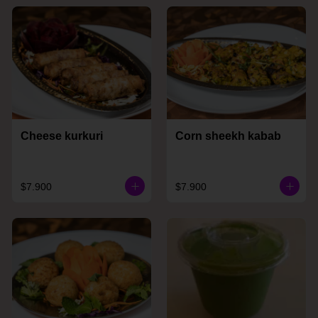
Cheese kurkuri
Corn sheekh kabab
$7.900
$7.900