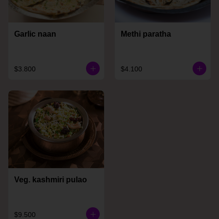
Garlic naan
Methi paratha
$3.800
$4.100
Veg. kashmiri pulao
$9.500