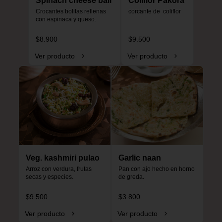
Spinach cheese ball
Coliflor Pakora
Crocantes bolitas rellenas 
corcante de  coliflor
con espinaca y queso.
$8.900
$9.500
Ver producto
Ver producto
Veg. kashmiri pulao
Garlic naan
Arroz con verdura, frutas 
Pan con ajo hecho en horno 
secas y especies.
de greda.
$9.500
$3.800
Ver producto
Ver producto