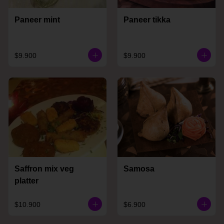
Paneer mint
Paneer tikka
$9.900
$9.900
Saffron mix veg
Samosa
platter
$10.900
$6.900