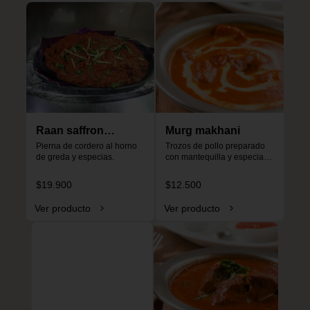
Raan saffron
Murg makhani
special
Pierna de cordero al horno 
Trozos de pollo preparado 
de greda y especias.
con mantequilla y especias, 
especial para niños, no es 
picante.
$19.900
$12.500
Ver producto
Ver producto