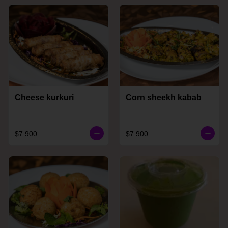
Cheese kurkuri
Corn sheekh kabab
$7.900
$7.900