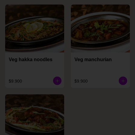
Veg hakka noodles
Veg manchurian
$9.900
$9.900