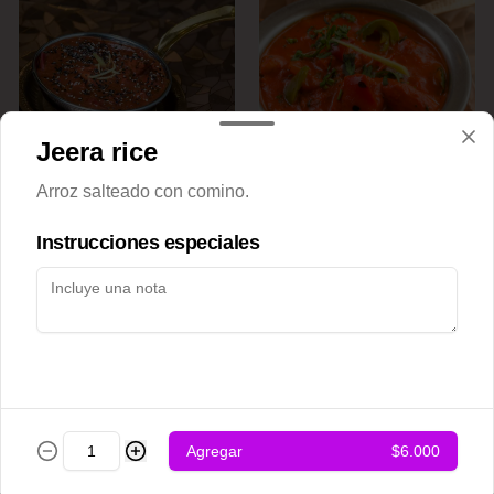
Jeera rice
Achari chicken
Adraki chicken
Arroz salteado con comino.
Instrucciones especiales
$12.500
$12.500
Agregar
$6.000