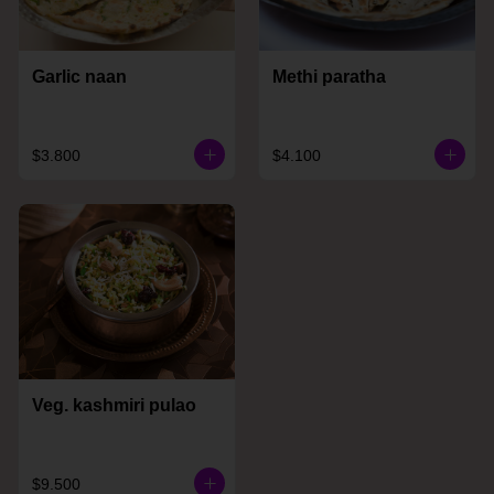
Garlic naan
Methi paratha
$3.800
$4.100
Veg. kashmiri pulao
$9.500