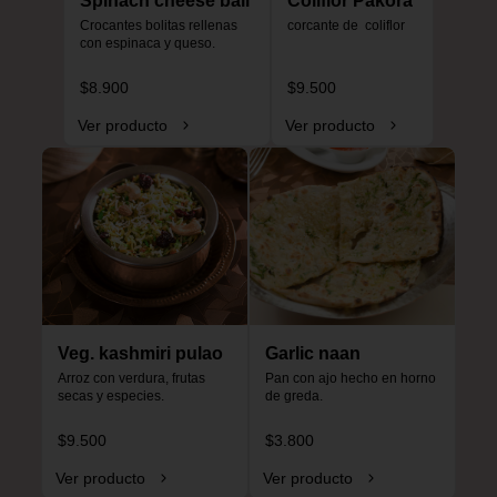
Spinach cheese ball
Coliflor Pakora
Crocantes bolitas rellenas 
corcante de  coliflor
con espinaca y queso.
$8.900
$9.500
Ver producto
Ver producto
Veg. kashmiri pulao
Garlic naan
Arroz con verdura, frutas 
Pan con ajo hecho en horno 
secas y especies.
de greda.
$9.500
$3.800
Ver producto
Ver producto