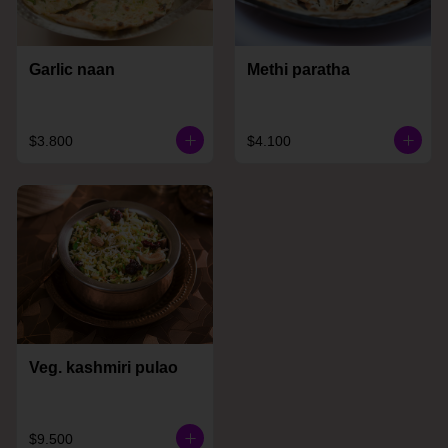
Garlic naan
Methi paratha
$3.800
$4.100
Veg. kashmiri pulao
$9.500