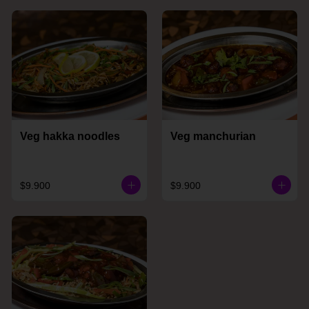
Veg hakka noodles
Veg manchurian
$9.900
$9.900