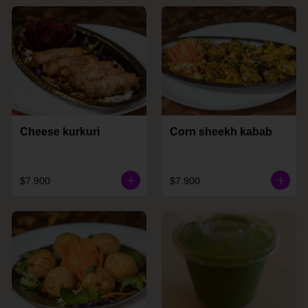
Cheese kurkuri
Corn sheekh kabab
$7.900
$7.900