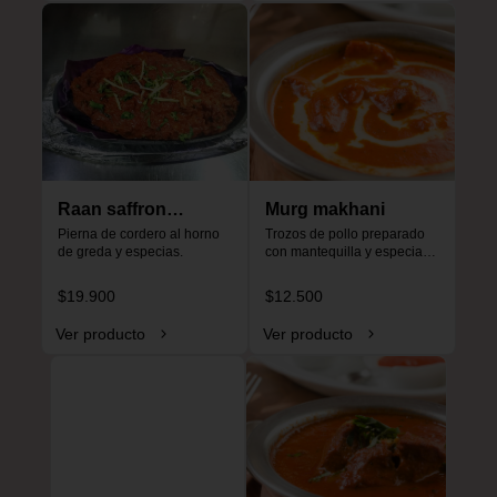
Raan saffron
Murg makhani
special
Pierna de cordero al horno 
Trozos de pollo preparado 
de greda y especias.
con mantequilla y especias, 
especial para niños, no es 
picante.
$19.900
$12.500
Ver producto
Ver producto