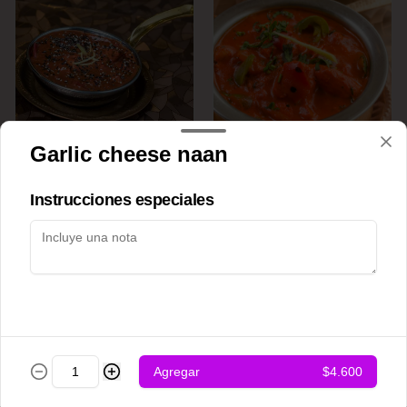
Garlic cheese naan
Achari chicken
Adraki chicken
Instrucciones especiales
$12.500
$12.500
Agregar
$4.600