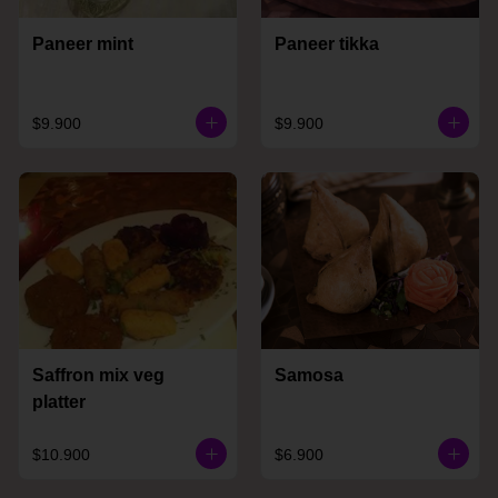
Paneer mint
Paneer tikka
$9.900
$9.900
Saffron mix veg
Samosa
platter
$10.900
$6.900