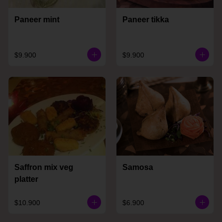
Paneer mint
Paneer tikka
$9.900
$9.900
Saffron mix veg
Samosa
platter
$10.900
$6.900