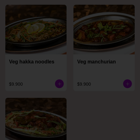
Veg hakka noodles
Veg manchurian
$9.900
$9.900