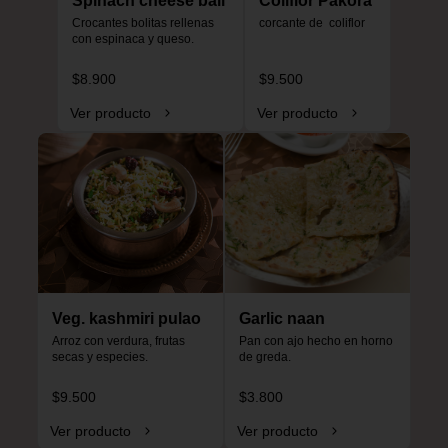
Spinach cheese ball
Coliflor Pakora
Crocantes bolitas rellenas 
corcante de  coliflor
con espinaca y queso.
$8.900
$9.500
Ver producto
Ver producto
Veg. kashmiri pulao
Garlic naan
Arroz con verdura, frutas 
Pan con ajo hecho en horno 
secas y especies.
de greda.
$9.500
$3.800
Ver producto
Ver producto