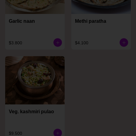
Garlic naan
Methi paratha
$3.800
$4.100
Veg. kashmiri pulao
$9.500