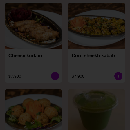
Cheese kurkuri
Corn sheekh kabab
$7.900
$7.900