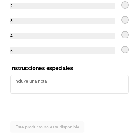
2
3
4
5
Achari chicken
Adraki chicken
Instrucciones especiales
$12.500
$12.500
Este producto no esta disponible