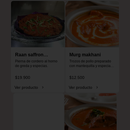
Raan saffron
Murg makhani
special
Pierna de cordero al horno 
Trozos de pollo preparado 
de greda y especias.
con mantequilla y especias, 
especial para niños, no es 
picante.
$19.900
$12.500
Ver producto
Ver producto