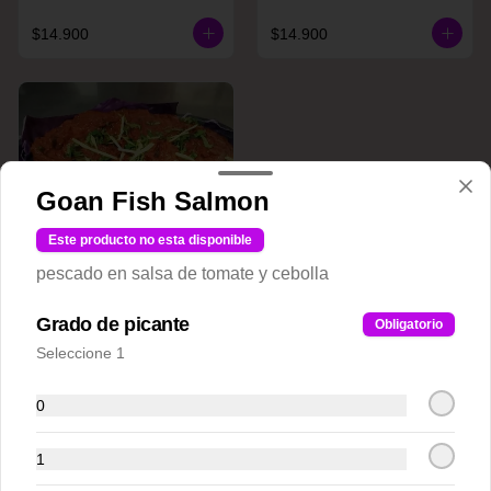
$14.900
$14.900
Goan Fish Salmon
Este producto no esta disponible
pescado en salsa de tomate y cebolla
Raan E. Shaan
Grado de picante
Obligatorio
Seleccione 1
$20.900
0
Plato Fondos Pollos(Chicken)
1