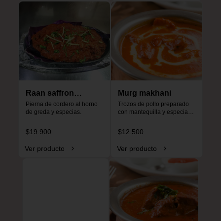
Raan saffron
Murg makhani
special
Pierna de cordero al horno 
Trozos de pollo preparado 
de greda y especias.
con mantequilla y especias, 
especial para niños, no es 
picante.
$19.900
$12.500
Ver producto
Ver producto