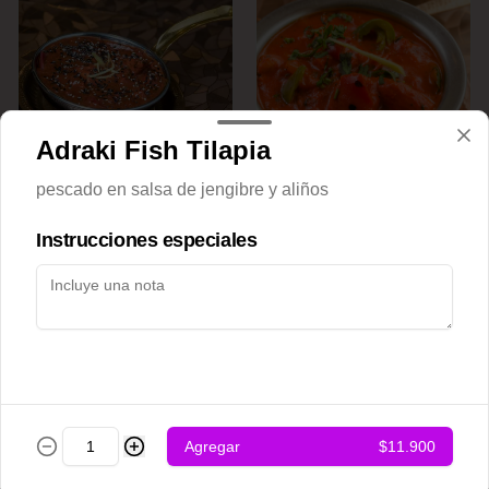
Adraki Fish Tilapia
Achari chicken
Adraki chicken
pescado en salsa de jengibre y aliños
Instrucciones especiales
$12.500
$12.500
Agregar
$11.900