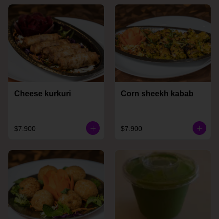
Cheese kurkuri
Corn sheekh kabab
$7.900
$7.900