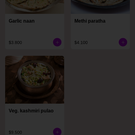
Garlic naan
Methi paratha
$3.800
$4.100
Veg. kashmiri pulao
$9.500