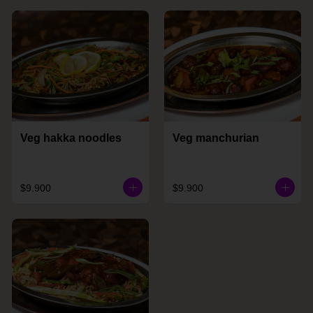
Veg hakka noodles
Veg manchurian
$9.900
$9.900