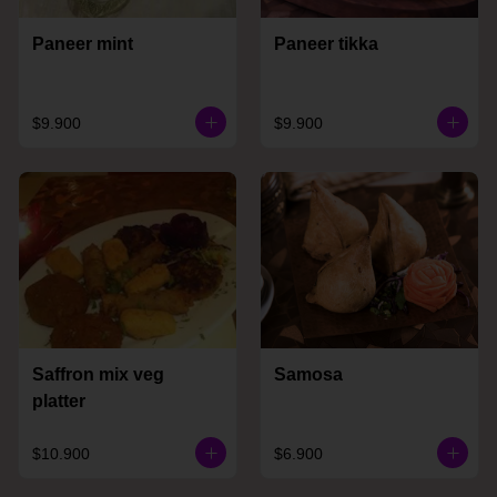
Paneer mint
Paneer tikka
$9.900
$9.900
Saffron mix veg
Samosa
platter
$10.900
$6.900