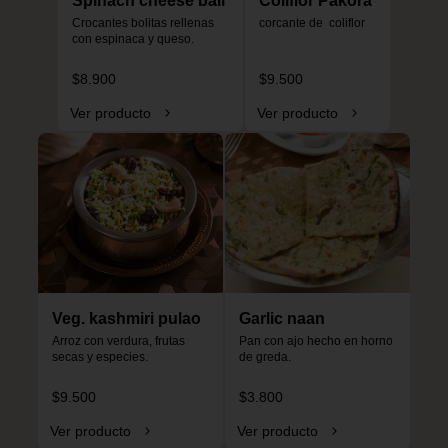
Spinach cheese ball
Coliflor Pakora
Crocantes bolitas rellenas 
corcante de  coliflor
con espinaca y queso.
$8.900
$9.500
Ver producto
Ver producto
Veg. kashmiri pulao
Garlic naan
Arroz con verdura, frutas 
Pan con ajo hecho en horno 
secas y especies.
de greda.
$9.500
$3.800
Ver producto
Ver producto